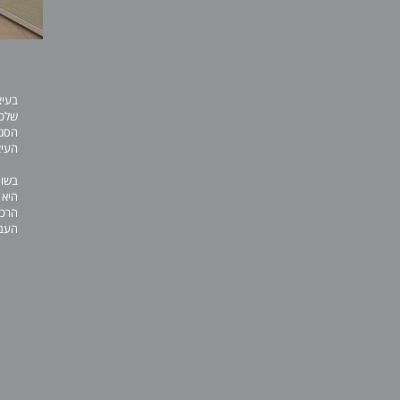
בעיצ
שלכם
הסגנ
העיצ
בשונ
היא 
הרכי
העבו