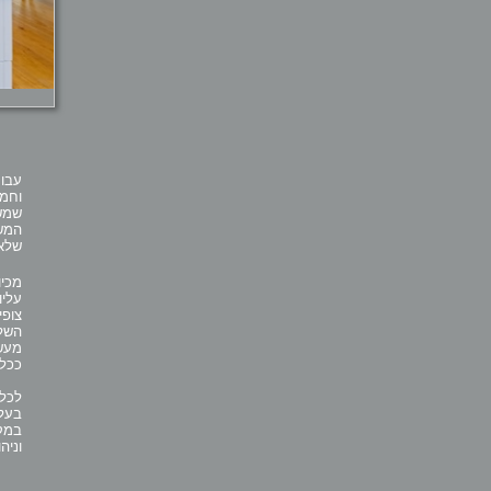
עבור
וחמי
שמשר
המשל
שלא 
מכיו
עליו
צופי
השלב
מעשה
ככל 
לכל 
בעלי
במקר
וניה