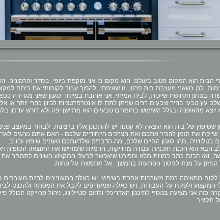
י הבית הוא המקום הטוב בעולם. הוא מקום בו אני מוקפת ביופי, בסדר והרמוניה. 
מות. לכן כשאני מעצבת בית פרטי, זו שאיפתי, להפוך עבור לקוחותי את ביתם למקור
ה בטחון ותחושת שייכות, לבית אמיתי. אני אוהבת במיוחד סגנון שאני מגדירה ככפרי 
ב עץ טבעי בהיר וצבעים רכים שניתן לתת לו אינטרפרטציות לכיוון כפרי יותר או אלגנט
יוצא מהאופנה ובגלל השימוש בחומרים טבעיים הוא מתיישן יפה ולא דורש עדכון בלת
ן ששיפוץ של בית הוא הוצאה לא קטנה יש להתכונן אליו ברצינות. לבחור במעצב פנ
 שייקח את הזמן להכיר אתכם ואת הצרכים הייחודיים שלכם - האם אתם נוהגים לאר
ם בטלוויזיה, מהו סגנון החיים שלכם, מה הדברים שלדעתכם טעונים שיפוץ וכיו"ב.
 הבא הוא הכנת תוכניות עבודה מדוייקות, הדמיות שימחישו את התוצאה הסופית ויאפ
, ואז הכנת כתב כמויות מלא ומפורט שיאפשר לבעלי המקצוע השונים לתמחר את ע
הניתן על מנת לחסוך הפתעות בהמשך. אל תתפשרו על פחות.
לקוח מתאימה רמת מעורבות אחרת בשיפוץ. יש כאלה המעוניינים להיות מעורבים 
 המקצוע ולפקח על העבודות, ויש כאלה שמעדיפים לקבל את המפתח ולהכנס לבית
ה כזה אני מציעה בנוסף לתיכנון האדריכלי ולהום סטיילינג, ניהול פרוייקט הכולל פי
ול תקציב.